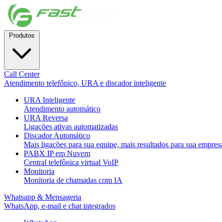
Produtos
Call Center
Atendimento telefônico, URA e discador inteligente
URA Inteligente
Atendimento automático
URA Reversa
Ligações ativas automatizadas
Discador Automático
Mais ligações para sua equipe, mais resultados para sua empres
PABX IP em Nuvem
Central telefônica virtual VoIP
Monitoria
Monitoria de chamadas com IA
Whatsapp & Mensageria
WhatsApp, e-mail e chat integrados