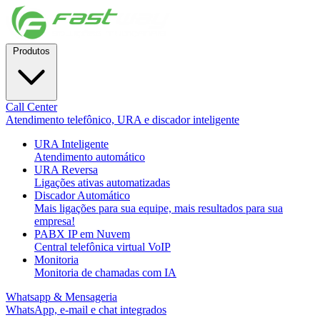
Produtos
Call Center
Atendimento telefônico, URA e discador inteligente
URA Inteligente
Atendimento automático
URA Reversa
Ligações ativas automatizadas
Discador Automático
Mais ligações para sua equipe, mais resultados para sua
empresa!
PABX IP em Nuvem
Central telefônica virtual VoIP
Monitoria
Monitoria de chamadas com IA
Whatsapp & Mensageria
WhatsApp, e-mail e chat integrados