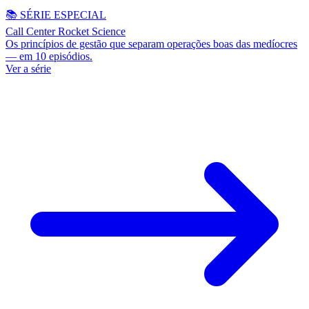
📚 SÉRIE ESPECIAL
Call Center Rocket Science
Os princípios de gestão que separam operações boas das medíocres
— em 10 episódios.
Ver a série