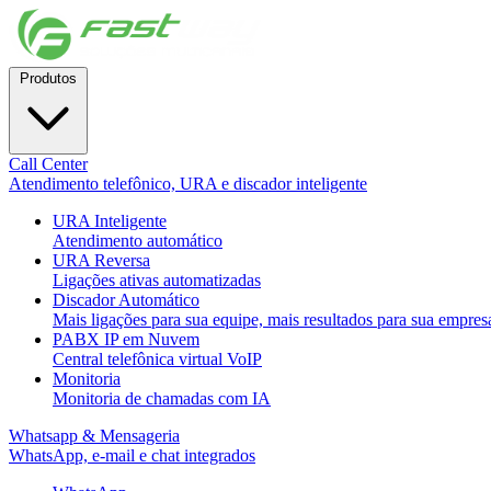
Produtos
Call Center
Atendimento telefônico, URA e discador inteligente
URA Inteligente
Atendimento automático
URA Reversa
Ligações ativas automatizadas
Discador Automático
Mais ligações para sua equipe, mais resultados para sua empres
PABX IP em Nuvem
Central telefônica virtual VoIP
Monitoria
Monitoria de chamadas com IA
Whatsapp & Mensageria
WhatsApp, e-mail e chat integrados