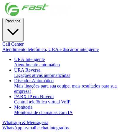
Produtos
Call Center
Atendimento telefônico, URA e discador inteligente
URA Inteligente
Atendimento automático
URA Reversa
Ligações ativas automatizadas
Discador Automático
Mais ligações para sua equipe, mais resultados para sua
empresa!
PABX IP em Nuvem
Central telefônica virtual VoIP
Monitoria
Monitoria de chamadas com IA
Whatsapp & Mensageria
WhatsApp, e-mail e chat integrados