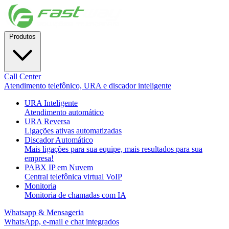
Produtos
Call Center
Atendimento telefônico, URA e discador inteligente
URA Inteligente
Atendimento automático
URA Reversa
Ligações ativas automatizadas
Discador Automático
Mais ligações para sua equipe, mais resultados para sua
empresa!
PABX IP em Nuvem
Central telefônica virtual VoIP
Monitoria
Monitoria de chamadas com IA
Whatsapp & Mensageria
WhatsApp, e-mail e chat integrados