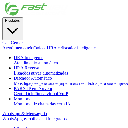
Produtos
Call Center
Atendimento telefônico, URA e discador inteligente
URA Inteligente
Atendimento automático
URA Reversa
Ligações ativas automatizadas
Discador Automático
Mais ligações para sua equipe, mais resultados para sua empres
PABX IP em Nuvem
Central telefônica virtual VoIP
Monitoria
Monitoria de chamadas com IA
Whatsapp & Mensageria
WhatsApp, e-mail e chat integrados