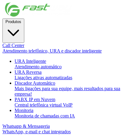
Produtos
Call Center
Atendimento telefônico, URA e discador inteligente
URA Inteligente
Atendimento automático
URA Reversa
Ligações ativas automatizadas
Discador Automático
Mais ligações para sua equipe, mais resultados para sua
empresa!
PABX IP em Nuvem
Central telefônica virtual VoIP
Monitoria
Monitoria de chamadas com IA
Whatsapp & Mensageria
WhatsApp, e-mail e chat integrados