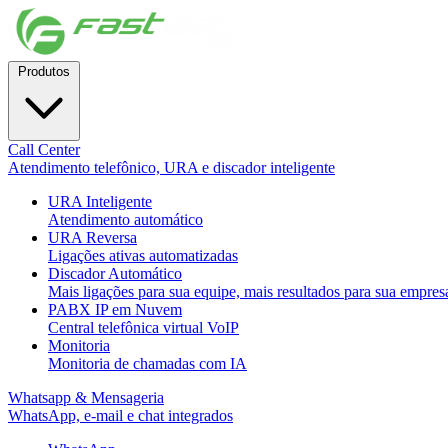
Produtos
Call Center
Atendimento telefônico, URA e discador inteligente
URA Inteligente
Atendimento automático
URA Reversa
Ligações ativas automatizadas
Discador Automático
Mais ligações para sua equipe, mais resultados para sua empres
PABX IP em Nuvem
Central telefônica virtual VoIP
Monitoria
Monitoria de chamadas com IA
Whatsapp & Mensageria
WhatsApp, e-mail e chat integrados