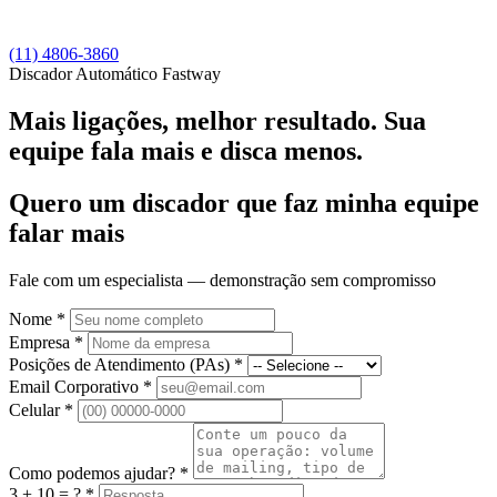
(11) 4806-3860
Discador Automático Fastway
Mais ligações,
melhor resultado
. Sua
equipe fala mais e disca menos.
Quero um discador que faz minha equipe
falar mais
Fale com um especialista — demonstração sem compromisso
Nome *
Empresa *
Posições de Atendimento (PAs) *
Email Corporativo *
Celular *
Como podemos ajudar? *
3
+
10
= ? *